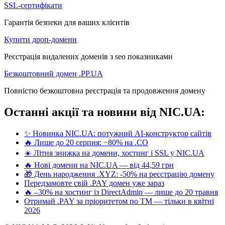
SSL-сертифікати
Гарантія безпеки для ваших клієнтів
Купити дроп-домени
Реєстрація видалених доменів з seo показниками
Безкоштовний домен .PP.UA
Повністю безкоштовна реєстрація та продовження домену
Останні акції та новини від NIC.UA:
✨ Новинка NIC.UA: потужний AI-конструктор сайтів
🔥 Лише до 20 серпня: −80% на .CO
☀️ Літня знижка на домени, хостинг і SSL у NIC.UA
🔥 Нові домени на NIC.UA — від 44,59 грн
🎁 День народження .XYZ: -50% на реєстрацію домену
Передзамовте свій .PAY домен уже зараз
🔥 –30% на хостинг із DirectAdmin — лише до 20 травня
Отримай .PAY за пріоритетом по ТМ — тільки в квітні
2026